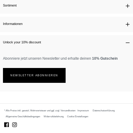
Sortiment
Informationen
Unlock your 10% discount
Abonniere jetzt unseren Newsletter und erhalte deinen
10% Gutschein
NEWSLETTER ABONNIEREN
* Alle Preise inkl. gesetzl. Mehrwertsteuer und ggf. zzgl.
Versandkosten
Impressum
Datenschutzerklärung
Allgemeine Geschäftsbedingungen
Widerrufsbelehrung
Cookie Einstellungen