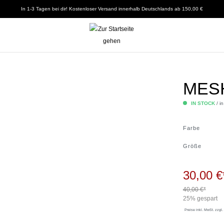
In 1-3 Tagen bei dir! Kostenloser Versand innerhalb Deutschlands ab 150,00 €
MESH
IN STOCK
/ in
Farbe
Größe
30,00 €
40,00 €*
25% gespart
Preise inkl. MwSt.
zzgl.