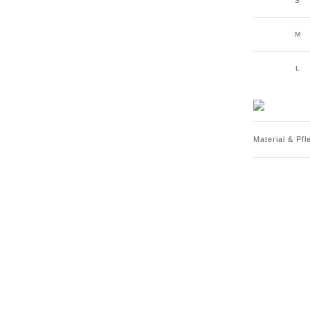
S
M
L
Material & Pfl
Material:
100% Pol
Pflegehinweise
Mit ähnli
Keinen W
Beim Wasc
Empfohle
Beachte d