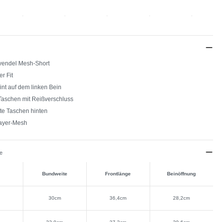
vendel Mesh-Short
er Fit
int auf dem linken Bein
 Taschen mit Reißverschluss
te Taschen hinten
ayer-Mesh
e
Bundweite
Frontlänge
Beinöffnung
30cm
36,4cm
28,2cm