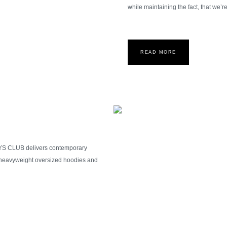
while maintaining the fact, that we’r
READ MORE
OYS CLUB delivers contemporary
, heavyweight oversized hoodies and