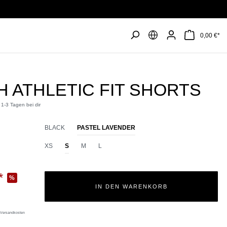
0,00 €*
 ATHLETIC FIT SHORTS
 1-3 Tagen bei dir
BLACK
PASTEL LAVENDER
XS
S
M
L
*
%
IN DEN WARENKORB
 Versandkosten