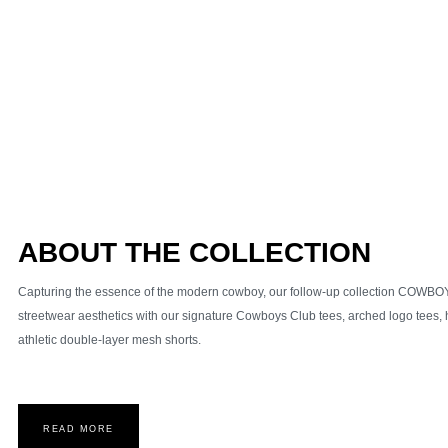
ABOUT THE COLLECTION
Capturing the essence of the modern cowboy, our follow-up collection COWB
streetwear aesthetics with our signature Cowboys Club tees, arched logo tees
athletic double-layer mesh shorts.
READ MORE