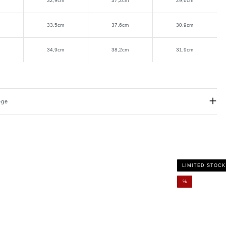
32,9cm
37,2cm
29,6cm
33,5cm
37,6cm
30,9cm
34,9cm
38,2cm
31,9cm
ege
yester
:
chen Farben waschen.
LIMITED STOCK
eichspüler verwenden.
%
hen & Bügeln auf links drehen.
ner Waschgang: 30º Schonwäsche.
ie Hinweise auf dem Pflegeetikett.